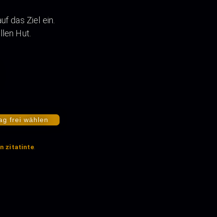
uf das Ziel ein.
llen Hut.
ag frei wählen
n zitatinte
.