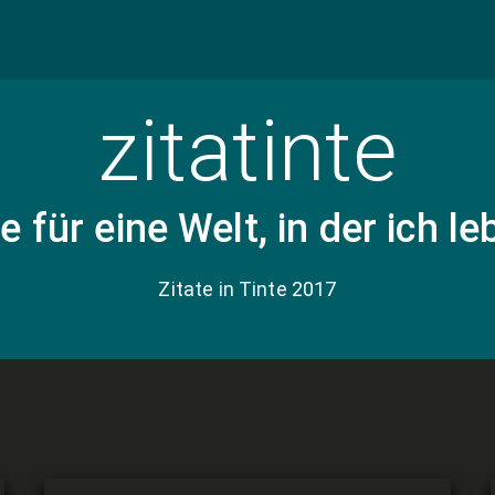
Heraklit von Ephesos
Kristine Tompkins
Satsuki Shibuya
Franz Grillparzer
Wilhelm Busch
Douglas Adams
Immanuel Kant
Jane Goodall
Finde Navigations-Punkte.
zitatinte
Bitte beachte, dies ist keine Volltext-Suche.
Blaise Pascal
Joseph Heinrich Beuys
Herwart (Wau) Holland-Moritz
Robin Williams
Francois-Marie Arouet (Voltaire)
Dagmar Woyde-Koehler
Uwe Lübbermann
Astrid Anna Emilia Lindgren
Rainer Kossow
Maren Urner
Robert Swan
Peter F. Drucker
Conny Dethloff
Daniel Häni
 für eine Welt, in der ich le
Maya Angelou
Thorsten Dirks
Dr. Andreas Zeuch
Gebhard Borck
Zitate in Tinte 2017
Gerhild Vollherbst
Yvon Chouinard
Gustav Hollnagel
Achim Riehn
Franz von Assisi
Tim Weinert
Hanelore Elsner
Michael Walther
Stephen Covey
Viktor E. Frankl